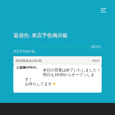
コ
ン
サイド
テ
ン
ツ
返信先: 来店予告掲示板
へ
ス
HOME
›
フォーラム
›
来店予告掲示板
›
来店予告掲示板
›
返信先:
来店予告掲示板
キ
ッ
2025/6/3(火) 02:55
#920
プ
心斎橋SPIRAL
本日の営業は終了いたしました！
ゲスト
明日も18:00からオープンしま
す！
お待ちしてます