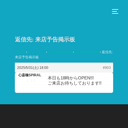
コ
ン
サイド
テ
ン
ツ
返信先: 来店予告掲示板
へ
ス
HOME
›
フォーラム
›
来店予告掲示板
›
来店予告掲示板
›
返信先:
来店予告掲示板
キ
ッ
2025/5/31(土) 18:00
#903
プ
心斎橋SPIRAL
本日も18時からOPEN!!!
ゲスト
ご来店お待ちしております!!