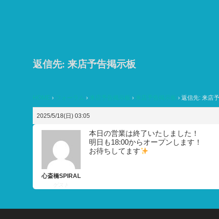
コ
ン
テ
ン
ツ
返信先: 来店予告掲示板
へ
ス
HOME
›
フォーラム
›
来店予告掲示板
›
来店予告掲示板
›
返信先: 来店
キ
ッ
2025/5/18(日) 03:05
プ
本日の営業は終了いたしました！
明日も18:00からオープンします！
お待ちしてます
心斎橋SPIRAL
ゲスト