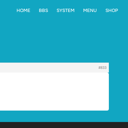
HOME
BBS
SYSTEM
MENU
SHOP
#833