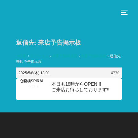
コ
ン
サイド
テ
ン
ツ
返信先: 来店予告掲示板
へ
ス
HOME
›
フォーラム
›
来店予告掲示板
›
来店予告掲示板
›
返信先:
来店予告掲示板
キ
ッ
2025/5/8(木) 18:01
#770
プ
心斎橋SPIRAL
本日も18時からOPEN!!!
ゲスト
ご来店お待ちしております!!