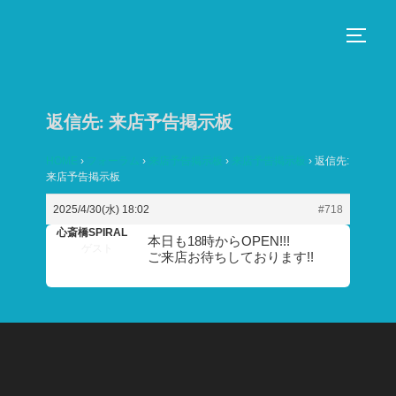
コ
ン
サイド
テ
ン
ツ
返信先: 来店予告掲示板
へ
ス
HOME
›
フォーラム
›
来店予告掲示板
›
来店予告掲示板
›
返信先:
来店予告掲示板
キ
ッ
2025/4/30(水) 18:02
#718
プ
心斎橋SPIRAL
本日も18時からOPEN!!!
ゲスト
ご来店お待ちしております!!