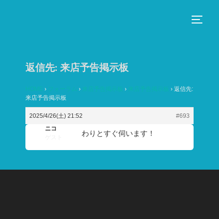
コ
ン
サイド
テ
ン
ツ
返信先: 来店予告掲示板
へ
ス
HOME
›
フォーラム
›
来店予告掲示板
›
来店予告掲示板
›
返信先:
来店予告掲示板
キ
ッ
2025/4/26(土) 21:52
#693
プ
ニコ
わりとすぐ伺います！
ゲスト