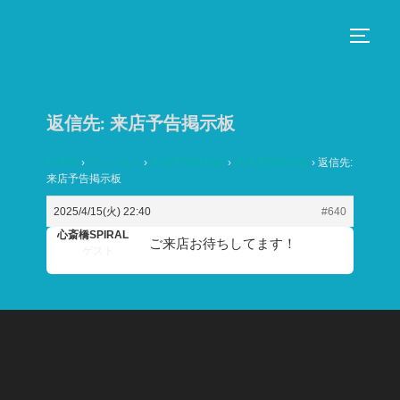
コ
ン
サイド
テ
ン
ツ
返信先: 来店予告掲示板
へ
ス
HOME
›
フォーラム
›
来店予告掲示板
›
来店予告掲示板
›
返信先:
来店予告掲示板
キ
ッ
2025/4/15(火) 22:40
#640
プ
心斎橋SPIRAL
ご来店お待ちしてます！
ゲスト