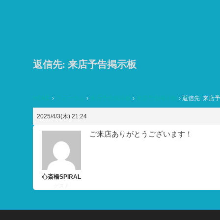
コ
ン
テ
ン
ツ
返信先: 来店予告掲示板
へ
ス
HOME
›
フォーラム
›
来店予告掲示板
›
来店予告掲示板
›
返信先: 来店
キ
ッ
2025/4/3(木) 21:24
プ
ご来店ありがとうございます！
心斎橋SPIRAL
ゲスト