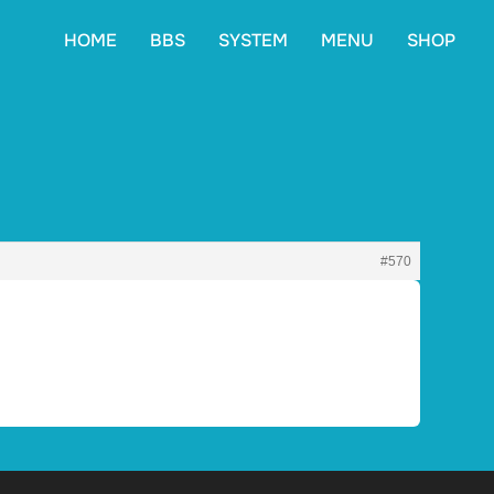
HOME
BBS
SYSTEM
MENU
SHOP
#570