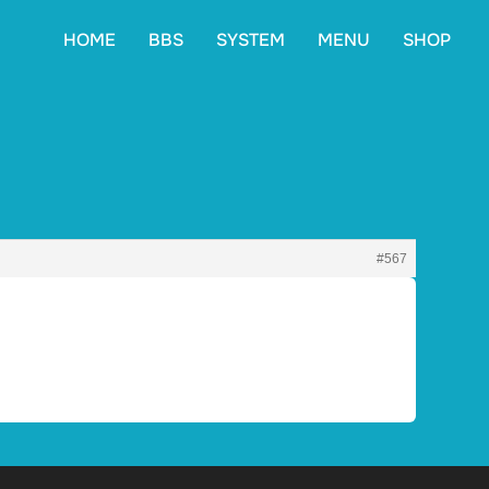
HOME
BBS
SYSTEM
MENU
SHOP
#567