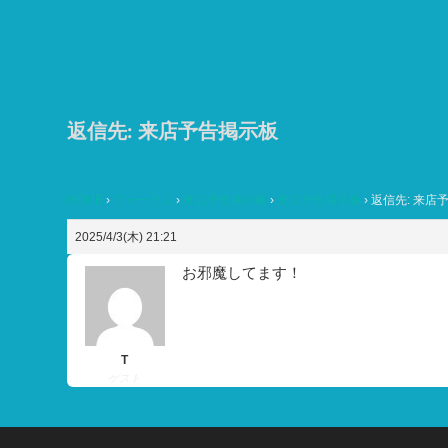
コ
ン
テ
ン
ツ
返信先: 来店予告掲示板
へ
ス
HOME
›
フォーラム
›
来店予告掲示板
›
来店予告掲示板
›
返信先: 来店
キ
ッ
2025/4/3(木) 21:21
プ
お邪魔してます！
T
ゲスト