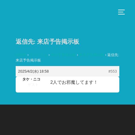
コ
ン
サイド
テ
ン
ツ
返信先: 来店予告掲示板
へ
ス
HOME
›
フォーラム
›
来店予告掲示板
›
来店予告掲示板
›
返信先:
来店予告掲示板
キ
ッ
2025/4/2(水) 18:58
#553
プ
タケ・ニコ
2人でお邪魔してます！
ゲスト