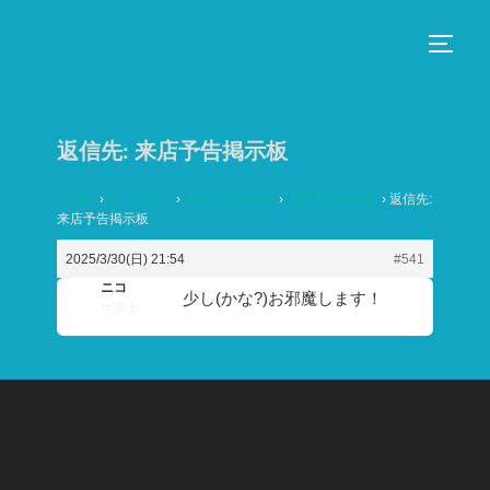
コ
ン
サイド
テ
ン
ツ
返信先: 来店予告掲示板
へ
ス
HOME
›
フォーラム
›
来店予告掲示板
›
来店予告掲示板
›
返信先:
来店予告掲示板
キ
ッ
2025/3/30(日) 21:54
#541
プ
ニコ
少し(かな?)お邪魔します！
ゲスト