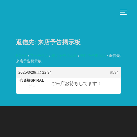
コ
ン
サイド
テ
ン
ツ
返信先: 来店予告掲示板
へ
ス
HOME
›
フォーラム
›
来店予告掲示板
›
来店予告掲示板
›
返信先:
来店予告掲示板
キ
ッ
2025/3/29(土) 22:34
#534
プ
心斎橋SPIRAL
ご来店お待ちしてます！
ゲスト