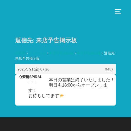
コ
ン
サイド
テ
ン
ツ
返信先: 来店予告掲示板
へ
ス
HOME
›
フォーラム
›
来店予告掲示板
›
来店予告掲示板
›
返信先:
来店予告掲示板
キ
ッ
2025/3/21(金) 07:26
#487
プ
心斎橋SPIRAL
本日の営業は終了いたしました！
ゲスト
明日も18:00からオープンしま
す！
お待ちしてます