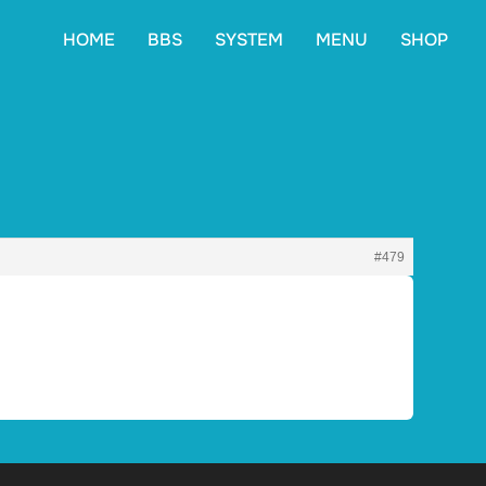
HOME
BBS
SYSTEM
MENU
SHOP
#479