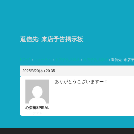
コ
ン
テ
ン
ツ
返信先: 来店予告掲示板
へ
ス
HOME
›
フォーラム
›
来店予告掲示板
›
来店予告掲示板
›
返信先: 来店
キ
ッ
2025/3/20(木) 20:35
プ
ありがとうございますー！
心斎橋SPIRAL
ゲスト