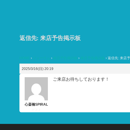
コ
ン
テ
ン
ツ
返信先: 来店予告掲示板
へ
ス
HOME
›
フォーラム
›
来店予告掲示板
›
来店予告掲示板
›
返信先: 来店
キ
ッ
2025/3/16(日) 20:19
プ
ご来店お待ちしております！
心斎橋SPIRAL
ゲスト