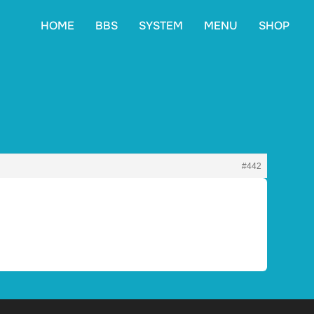
HOME
BBS
SYSTEM
MENU
SHOP
#442