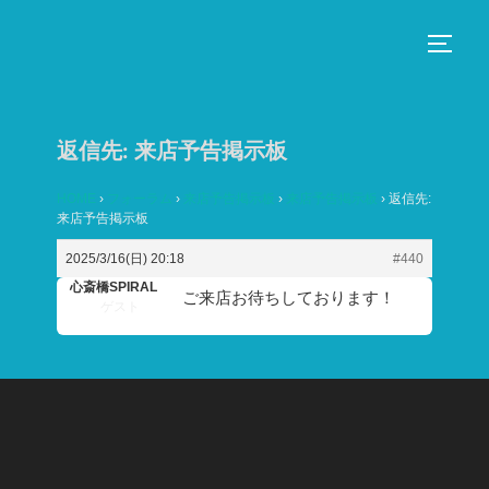
コ
ン
サイド
テ
ン
ツ
返信先: 来店予告掲示板
へ
ス
HOME
›
フォーラム
›
来店予告掲示板
›
来店予告掲示板
›
返信先:
来店予告掲示板
キ
ッ
2025/3/16(日) 20:18
#440
プ
心斎橋SPIRAL
ご来店お待ちしております！
ゲスト