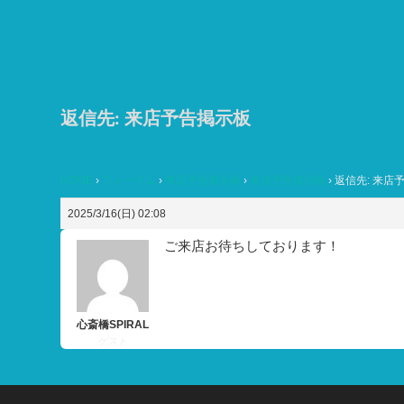
コ
ン
テ
ン
ツ
返信先: 来店予告掲示板
へ
ス
HOME
›
フォーラム
›
来店予告掲示板
›
来店予告掲示板
›
返信先: 来店
キ
ッ
2025/3/16(日) 02:08
プ
ご来店お待ちしております！
心斎橋SPIRAL
ゲスト