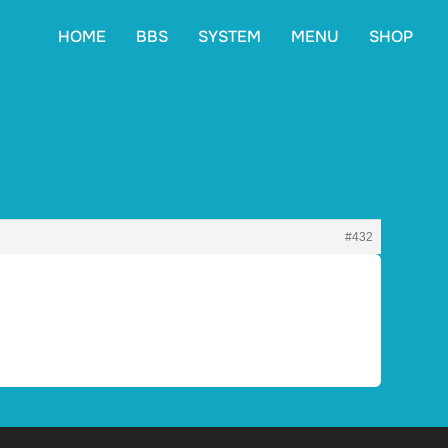
HOME
BBS
SYSTEM
MENU
SHOP
#432