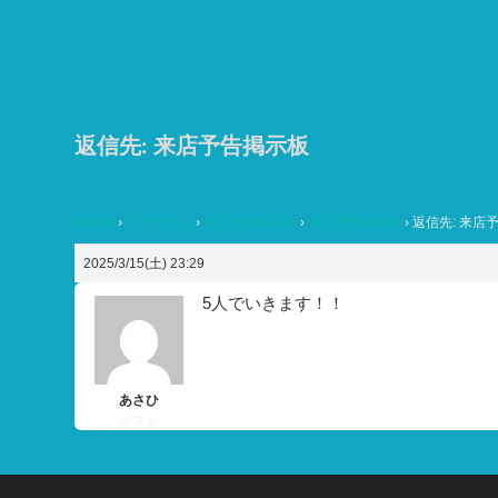
コ
ン
テ
ン
ツ
返信先: 来店予告掲示板
へ
ス
HOME
›
フォーラム
›
来店予告掲示板
›
来店予告掲示板
›
返信先: 来店
キ
ッ
2025/3/15(土) 23:29
プ
5人でいきます！！
あさひ
ゲスト