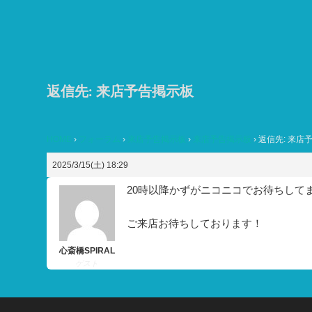
コ
ン
テ
ン
ツ
返信先: 来店予告掲示板
へ
ス
HOME
›
フォーラム
›
来店予告掲示板
›
来店予告掲示板
›
返信先: 来店
キ
ッ
2025/3/15(土) 18:29
プ
20時以降かずがニコニコでお待ちして
ご来店お待ちしております！
心斎橋SPIRAL
ゲスト