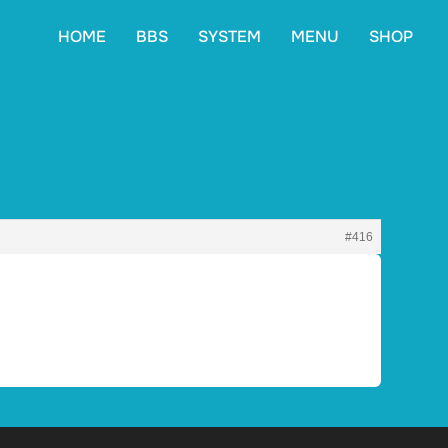
HOME
BBS
SYSTEM
MENU
SHOP
#416