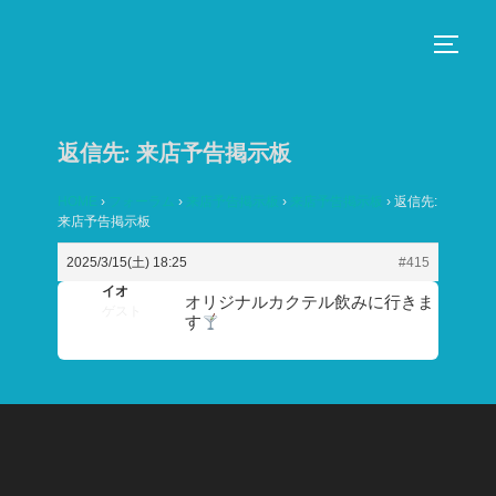
コ
ン
サイド
テ
ン
ツ
返信先: 来店予告掲示板
へ
ス
HOME
›
フォーラム
›
来店予告掲示板
›
来店予告掲示板
›
返信先:
来店予告掲示板
キ
ッ
2025/3/15(土) 18:25
#415
プ
イオ
オリジナルカクテル飲みに行きま
ゲスト
す