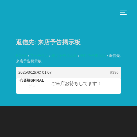
コ
ン
サイド
テ
ン
ツ
返信先: 来店予告掲示板
へ
ス
HOME
›
フォーラム
›
来店予告掲示板
›
来店予告掲示板
›
返信先:
来店予告掲示板
キ
ッ
2025/3/12(水) 01:07
#396
プ
心斎橋SPIRAL
ご来店お待ちしてます！
ゲスト