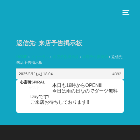
コ
ン
サイド
テ
ン
ツ
返信先: 来店予告掲示板
へ
ス
HOME
›
フォーラム
›
来店予告掲示板
›
来店予告掲示板
›
返信先:
来店予告掲示板
キ
ッ
2025/3/11(火) 18:04
#392
プ
心斎橋SPIRAL
本日も18時からOPEN!!!
ゲスト
今日は雨の日なのでダーツ無料
Dayです!
ご来店お待ちしております!!