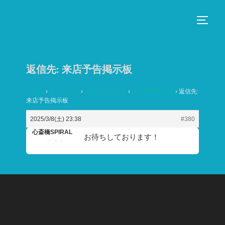
コ
ン
サイド
テ
ン
ツ
返信先: 来店予告掲示板
へ
ス
HOME
›
フォーラム
›
来店予告掲示板
›
来店予告掲示板
›
返信先:
来店予告掲示板
キ
ッ
2025/3/8(土) 23:38
#380
プ
心斎橋SPIRAL
お待ちしております！
ゲスト