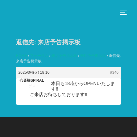
コ
ン
サイド
テ
ン
ツ
返信先: 来店予告掲示板
へ
ス
HOME
›
フォーラム
›
来店予告掲示板
›
来店予告掲示板
›
返信先:
来店予告掲示板
キ
ッ
2025/3/4(火) 18:10
#340
プ
心斎橋SPIRAL
本日も18時からOPENいたしま
ゲスト
す!!
ご来店お待ちしております!!