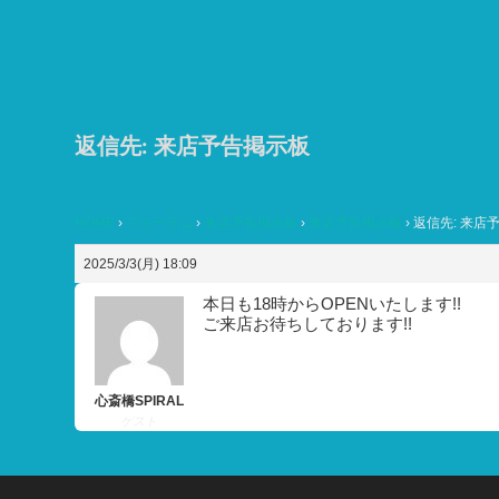
コ
ン
テ
ン
ツ
返信先: 来店予告掲示板
へ
ス
HOME
›
フォーラム
›
来店予告掲示板
›
来店予告掲示板
›
返信先: 来店
キ
ッ
2025/3/3(月) 18:09
プ
本日も18時からOPENいたします!!
ご来店お待ちしております!!
心斎橋SPIRAL
ゲスト