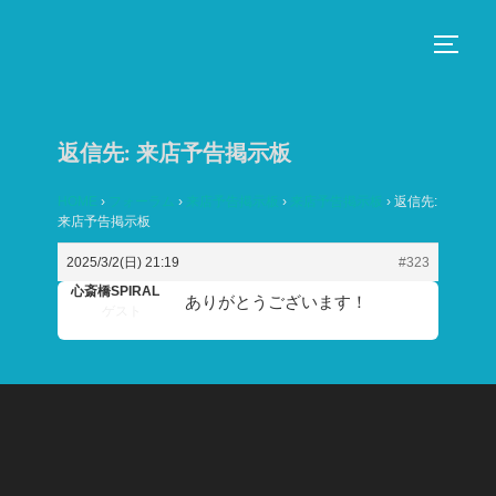
コ
ン
サイド
テ
ン
ツ
返信先: 来店予告掲示板
へ
ス
HOME
›
フォーラム
›
来店予告掲示板
›
来店予告掲示板
›
返信先:
来店予告掲示板
キ
ッ
2025/3/2(日) 21:19
#323
プ
心斎橋SPIRAL
ありがとうございます！
ゲスト