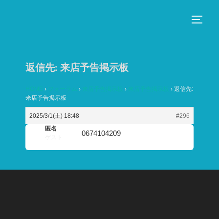
コ
ン
サイド
テ
ン
ツ
返信先: 来店予告掲示板
へ
ス
HOME
›
フォーラム
›
来店予告掲示板
›
来店予告掲示板
›
返信先:
来店予告掲示板
キ
ッ
2025/3/1(土) 18:48
#296
プ
匿名
0674104209
ゲスト