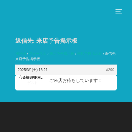
コ
ン
サイド
テ
ン
ツ
返信先: 来店予告掲示板
へ
ス
HOME
›
フォーラム
›
来店予告掲示板
›
来店予告掲示板
›
返信先:
来店予告掲示板
キ
ッ
2025/3/1(土) 18:21
#290
プ
心斎橋SPIRAL
ご来店お待ちしています！
ゲスト