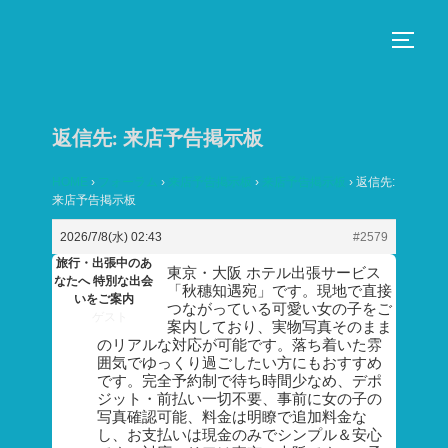
コ
ン
サイド
テ
ン
ツ
返信先: 来店予告掲示板
へ
ス
HOME
›
フォーラム
›
来店予告掲示板
›
来店予告掲示板
›
返信先:
来店予告掲示板
キ
ッ
2026/7/8(水) 02:43
#2579
プ
旅行・出張中のあ
東京・大阪 ホテル出張サービス
なたへ 特別な出会
「秋穗知遇宛」です。現地で直接
いをご案内
つながっている可愛い女の子をご
ゲスト
案内しており、実物写真そのまま
のリアルな対応が可能です。落ち着いた雰
囲気でゆっくり過ごしたい方にもおすすめ
です。完全予約制で待ち時間少なめ、デポ
ジット・前払い一切不要、事前に女の子の
写真確認可能、料金は明瞭で追加料金な
し、お支払いは現金のみでシンプル＆安心