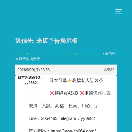
コ
ン
サイド
テ
ン
ツ
返信先: 来店予告掲示板
へ
ス
HOME
›
フォーラム
›
来店予告掲示板
›
来店予告掲示板
›
返信先:
来店予告掲示板
キ
ッ
2026/6/29(月) 23:53
#2532
プ
日本外送茶TG：
日本可馨
高檔私人訂製茶
yy9882
ゲスト
拒絕買A送B
拒絕假照推薦
秉持「真誠、高檔、負責、用心。」
Line：2054489 Telegram：yy9882
官方網站：https://www.fb664.com/