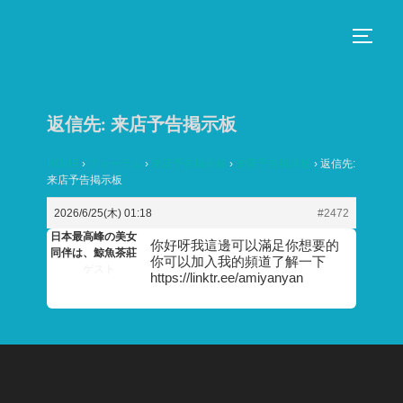
コ
ン
サイド
テ
ン
ツ
返信先: 来店予告掲示板
へ
ス
HOME
›
フォーラム
›
来店予告掲示板
›
来店予告掲示板
›
返信先:
来店予告掲示板
キ
ッ
2026/6/25(木) 01:18
#2472
プ
日本最高峰の美女
你好呀我這邊可以滿足你想要的
同伴は、鯨魚茶莊
你可以加入我的頻道了解一下
ゲスト
https://linktr.ee/amiyanyan