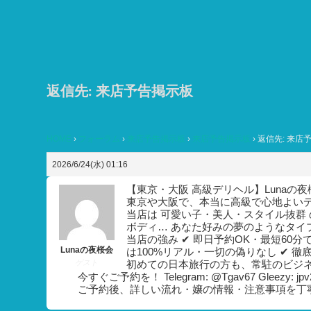
コ
ン
テ
ン
ツ
返信先: 来店予告掲示板
へ
ス
HOME
›
フォーラム
›
来店予告掲示板
›
来店予告掲示板
›
返信先: 来店
キ
ッ
2026/6/24(水) 01:16
プ
【東京・大阪 高級デリヘル】Lunaの夜
東京や大阪で、本当に高級で心地よいデリ
当店は 可愛い子・美人・スタイル抜群 
ボディ… あなた好みの夢のようなタ
当店の強み ✔ 即日予約OK・最短60
Lunaの夜桜会
は100%リアル・一切の偽りなし ✔ 
ゲスト
初めての日本旅行の方も、常駐のビジネ
今すぐご予約を！ Telegram: @Tgav67 Gleezy: j
ご予約後、詳しい流れ・嬢の情報・注意事項を丁