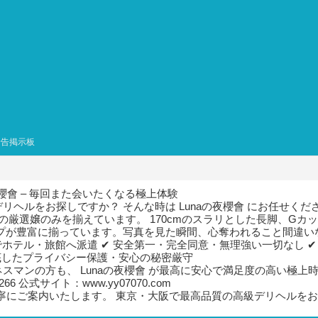
予告掲示板
櫻會 – 毎回また会いたくなる極上体験
ヘルをお探しですか？ そんな時は Lunaの夜櫻會 にお任せくだ
の厳選嬢のみを揃えています。 170cmのスラリとした長脚、Gカ
イプが豊富に揃っています。写真を見た瞬間、心奪われること間違い
分でホテル・旅館へ派遣 ✔ 安全第一・完全同意・無理強い一切なし 
徹底したプライバシー保護・安心の秘密厳守
スマンの方も、 Lunaの夜櫻會 が最高に安心で満足度の高い極上
pv266 公式サイト：www.yy07070.com
寧にご案内いたします。 東京・大阪で最高品質の高級デリヘルを