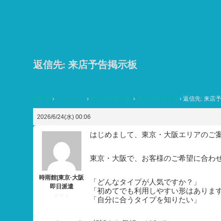
コ
ン
テ
ン
ツ
返信先: 来店予告掲示板
へ
ス
HOME
›
フォーラム
›
来店予告掲示板
›
来店予告掲示板
›
返信先: 来店
キ
ッ
2026/6/24(水) 00:06
プ
はじめまして、東京・大阪エリアのご
東京・大阪で、お客様のご希望に合わ
時雨館|東京·大阪
「どんなタイプが人気ですか？」
即日派遣
「初めてでも利用しやすい形はありま
ゲスト
「自分に合うタイプを知りたい」