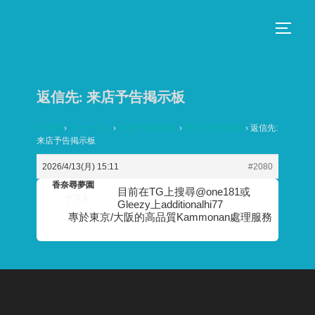
コ
ン
サイド
テ
ン
ツ
返信先: 来店予告掲示板
へ
ス
HOME
›
フォーラム
›
来店予告掲示板
›
来店予告掲示板
›
返信先:
来店予告掲示板
キ
ッ
2026/4/13(月) 15:11
#2080
プ
香奈尋夢園
目前在TG上搜尋@one181或
ゲスト
Gleezy上additionalhi77
專於東京/大阪的高品質Kammonan處理服務