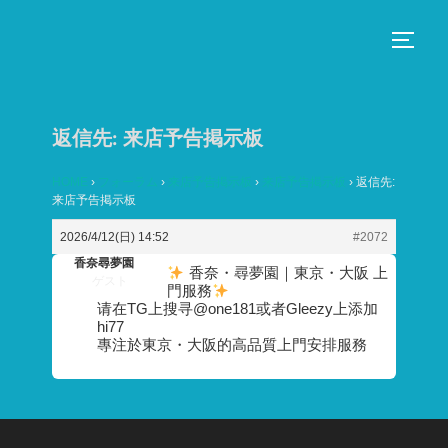
コ
ン
サイド
テ
ン
ツ
返信先: 来店予告掲示板
へ
ス
HOME
›
フォーラム
›
来店予告掲示板
›
来店予告掲示板
›
返信先:
来店予告掲示板
キ
ッ
2026/4/12(日) 14:52
#2072
プ
香奈尋夢園
香奈・尋夢園｜東京・大阪 上
ゲスト
門服務
请在TG上搜寻@one181或者Gleezy上添加
hi77
專注於東京・大阪的高品質上門安排服務