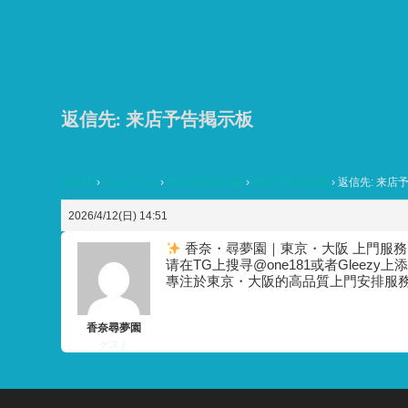
コ
ン
テ
ン
ツ
返信先: 来店予告掲示板
へ
ス
HOME
›
フォーラム
›
来店予告掲示板
›
来店予告掲示板
›
返信先: 来店
キ
ッ
2026/4/12(日) 14:51
プ
香奈・尋夢園｜東京・大阪 上門服務
请在TG上搜寻@one181或者Gleezy上添加
專注於東京・大阪的高品質上門安排服
香奈尋夢園
ゲスト