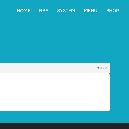
HOME
BBS
SYSTEM
MENU
SHOP
#2064