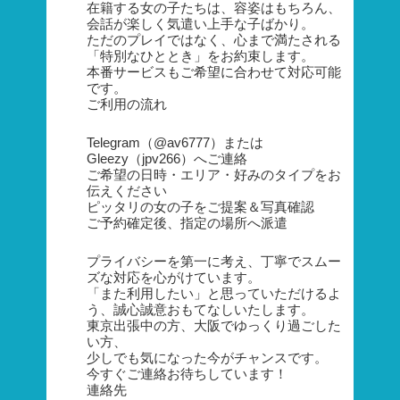
在籍する女の子たちは、容姿はもちろん、
会話が楽しく気遣い上手な子ばかり。
ただのプレイではなく、心まで満たされる
「特別なひととき」をお約束します。
本番サービスもご希望に合わせて対応可能
です。
ご利用の流れ
Telegram（@av6777）または
Gleezy（jpv266）へご連絡
ご希望の日時・エリア・好みのタイプをお
伝えください
ピッタリの女の子をご提案＆写真確認
ご予約確定後、指定の場所へ派遣
プライバシーを第一に考え、丁寧でスムー
ズな対応を心がけています。
「また利用したい」と思っていただけるよ
う、誠心誠意おもてなしいたします。
東京出張中の方、大阪でゆっくり過ごした
い方、
少しでも気になった今がチャンスです。
今すぐご連絡お待ちしています！
連絡先