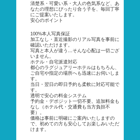
清楚系・可愛い系・大人の色気系など、あ
なたの理想にぴったり合う子を、毎回丁寧
にご提案いたします。
安心のポイント
100%本人写真保証
加工なし・直近撮影のリアル写真を事前に
確認いただけます。
写真と本人が違う…そんな心配は一切ござ
いません。
ホテル・自宅派遣対応
都心のラグジュアリーホテルはもちろん、
ご自宅や指定の場所へも迅速にお伺いしま
す。
当日・翌日の即日予約も柔軟に対応可能で
す。
透明で安心の料金システム
予約金・デポジット一切不要。追加料金も
なし（ホテル代・交通費も当方負担不
要）。
価格は事前に明確にご案内いたしますの
で、初めての方も安心してお楽しみいただ
けます。