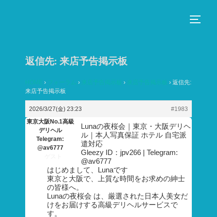
コ
ン
サイド
テ
ン
返信先: 来店予告掲示板
ツ
へ
HOME
›
フォーラム
›
来店予告掲示板
›
来店予告掲示板
›
返信先:
ス
来店予告掲示板
キ
2026/3/27(金) 23:23
#1983
ッ
東京大阪No.1高級
Lunaの夜桜会｜東京・大阪デリヘ
プ
デリヘル
ル｜本人写真保証 ホテル 自宅派
Telegram:
遣対応
@av6777
Gleezy ID：jpv266 | Telegram:
ゲスト
@av6777
はじめまして、Lunaです
東京と大阪で、上質な時間をお求めの紳士
の皆様へ。
Lunaの夜桜会 は、厳選された日本人美女だ
けをお届けする高級デリヘルサービスで
す。