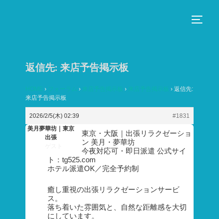
コ
ン
サイド
テ
ン
ツ
返信先: 来店予告掲示板
へ
ス
HOME
›
フォーラム
›
来店予告掲示板
›
来店予告掲示板
›
返信先:
来店予告掲示板
キ
ッ
2026/2/5(木) 02:39
#1831
プ
美月夢華坊｜東京
東京・大阪｜出張リラクゼーショ
出張
ン 美月・夢華坊
ゲスト
今夜対応可・即日派遣 公式サイ
ト：tg525.com
ホテル派遣OK／完全予約制
癒し重視の出張リラクゼーションサービ
ス。
落ち着いた雰囲気と、自然な距離感を大切
にしています。