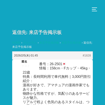
コ
ン
サイド
テ
ン
ツ
返信先: 来店予告掲示板
へ
ス
HOME
›
フォーラム
›
来店予告掲示板
›
来店予告掲示板
›
返信先:
来店予告掲示板
キ
ッ
2026/2/5(木) 01:45
#1828
プ
匿名
番号：26-2501
ゲスト
情報：158cm・Fカップ・45kg・
22歳
特典：長時間利用で車代無料｜3,000円割引
紹介：
漫画が好きで、アマチュアの漫画作家でも
あります。
物静かな性格ですが、気配りのあるサービ
スが魅力。
リアルで程よく色気のあるスタイルは、つ