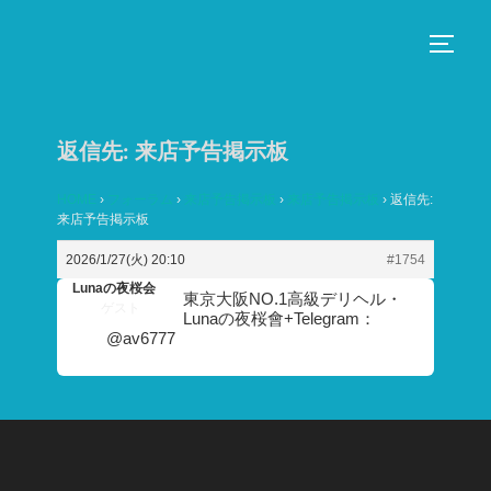
コ
ン
サイド
テ
ン
ツ
返信先: 来店予告掲示板
へ
ス
HOME
›
フォーラム
›
来店予告掲示板
›
来店予告掲示板
›
返信先:
来店予告掲示板
キ
ッ
2026/1/27(火) 20:10
#1754
プ
Lunaの夜桜会
東京大阪NO.1高級デリヘル・
ゲスト
Lunaの夜桜會+Telegram：
@av6777