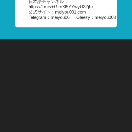
日本語チャンネル：
https://t.me/+GcnXl5YYwyU3Zjhk
公式サイト：meiyou001.com
Telegram：meiyou06 ｜ Gleezy：meiyou008