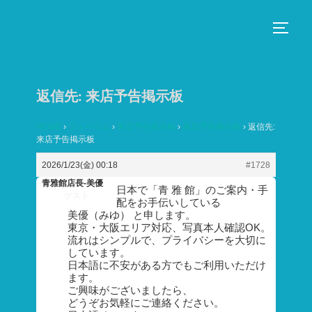
コ
ン
サイド
テ
ン
ツ
返信先: 来店予告掲示板
へ
ス
HOME
›
フォーラム
›
来店予告掲示板
›
来店予告掲示板
›
返信先:
来店予告掲示板
キ
ッ
2026/1/23(金) 00:18
#1728
プ
青雅館店長-美優
日本で「青 雅 館」のご案内・手
ゲスト
配をお手伝いしている
美優（みゆ） と申します。
東京・大阪エリア対応、写真本人確認OK。
流れはシンプルで、プライバシーを大切に
しています。
日本語に不安がある方でもご利用いただけ
ます。
ご興味がございましたら、
どうぞお気軽にご連絡ください。