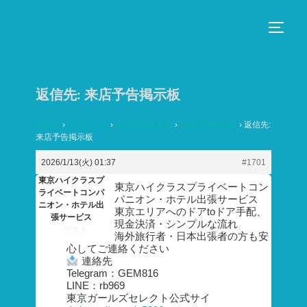
コ
ン
サイド
テ
ン
ツ
返信先: 来店予告掲示板
へ
ス
HOME
›
フォーラム
›
来店予告掲示板
›
来店予告掲示板
›
返信先:
来店予告掲示板
キ
ッ
2026/1/13(火) 01:37
#1701
プ
東京ハイクラスプ
東京ハイクラスプライベートコン
ライベートコンパ
パニオン・ホテル出張サービス
ニオン・ホテル出
東京エリアへのドアtoドア手配、
張サービス
現金決済・シンプルな流れ
ゲスト
海外旅行者・日本出張者の方も安
心してご連絡ください
連絡先
Telegram：GEM816
LINE：rb969
東京ガールズセレクト公式サイ