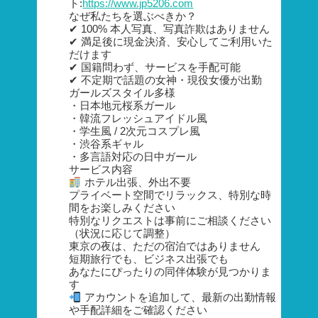
ト:
https://www.jp5206.com
なぜ私たちを選ぶべきか？
✔ 100% 本人写真、写真詐欺はありません
✔ 満足後に現金決済、安心してご利用いた
だけます
✔ 国籍問わず、サービスを手配可能
✔ 不定期で話題の女神・現役女優が出勤
ガールズスタイル多様
・日本地元桜系ガール
・韓流フレッシュアイドル風
・学生風 / 2次元コスプレ風
・渋谷系ギャル
・多言語対応の日中ガール
サービス内容
ホテル出張、外出不要
プライベート空間でリラックス、特別な時
間をお楽しみください
特別なリクエストは事前にご相談ください
（状況に応じて調整）
東京の夜は、ただの宿泊ではありません
短期旅行でも、ビジネス出張でも
あなたにぴったりの同伴体験が見つかりま
す
アカウントを追加して、最新の出勤情報
や手配詳細をご確認ください