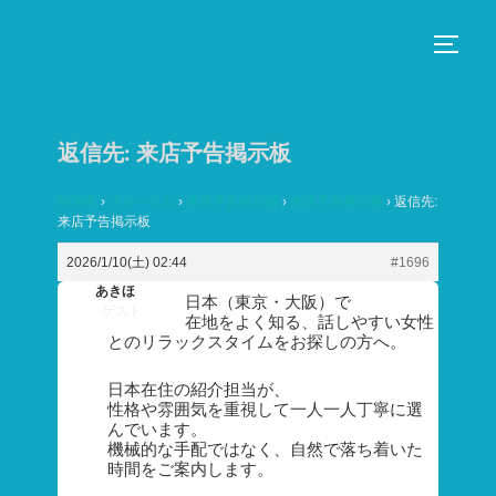
コ
ン
サイド
テ
ン
ツ
返信先: 来店予告掲示板
へ
ス
HOME
›
フォーラム
›
来店予告掲示板
›
来店予告掲示板
›
返信先:
来店予告掲示板
キ
ッ
2026/1/10(土) 02:44
#1696
プ
あきほ
日本（東京・大阪）で
ゲスト
在地をよく知る、話しやすい女性
とのリラックスタイムをお探しの方へ。
日本在住の紹介担当が、
性格や雰囲気を重視して一人一人丁寧に選
んでいます。
機械的な手配ではなく、自然で落ち着いた
時間をご案内します。