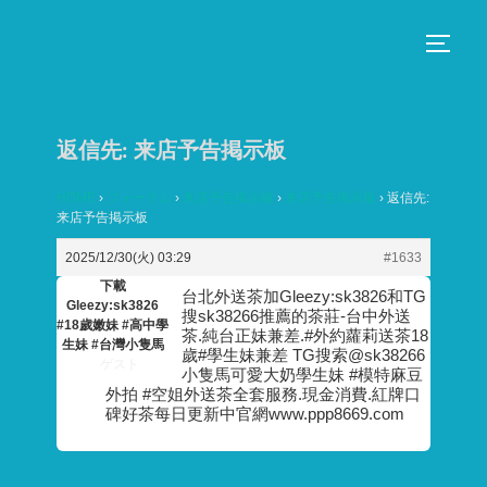
コ
ン
サイド
テ
ン
ツ
返信先: 来店予告掲示板
へ
ス
HOME
›
フォーラム
›
来店予告掲示板
›
来店予告掲示板
›
返信先:
来店予告掲示板
キ
ッ
2025/12/30(火) 03:29
#1633
プ
下載
台北外送茶加Gleezy:sk3826和TG
Gleezy:sk3826
搜sk38266推薦的茶莊-台中外送
#18歲嫩妹 #高中學
茶.純台正妹兼差.#外約蘿莉送茶18
生妹 #台灣小隻馬
歲#學生妹兼差 TG搜索@sk38266
ゲスト
小隻馬可愛大奶學生妹 #模特麻豆
外拍 #空姐外送茶全套服務.現金消費.紅牌口
碑好茶每日更新中官網www.ppp8669.com