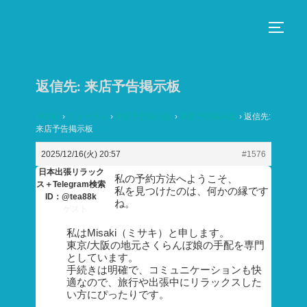
コ
ン
サイド
テ
ン
返信先: 来店予告掲示板
ツ
へ
HOME
›
フォーラム
›
来店予告掲示板
›
来店予告掲示板
›
返信先:
ス
来店予告掲示板
キ
2025/12/16(火) 20:57
#1576
ッ
日本出張リラック
私の予約方法へようこそ、
プ
ス＋Telegram検索
私を見つけたのは、何かの縁です
ID：@tea88k
ね。
ゲスト
私はMisaki（ミサキ）と申します。
東京/大阪の地元さくらんぼ娘の手配を専門
としています。
手続きは明確で、コミュニケーションも快
適なので、旅行や出張中にリラックスした
い方にぴったりです。