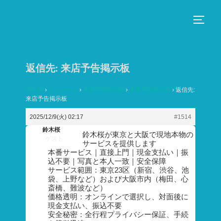
コ
ン
サイド
テ
ン
ツ
返信先: 来店予告掲示板
へ
ス
HOME
›
フォーラム
›
来店予告掲示板
›
来店予告掲示板
›
返信先:
来店予告掲示板
キ
ッ
2025/12/9(火) 02:17
#1514
プ
鈴木桜
鈴木桜が東京と大阪で現地本物の
ゲスト
サービスを提供します
本番サービス｜直接上門｜現金支払い｜振
込不要｜写真と本人一致｜安全保障
サービス範囲：東京23区（新宿、渋谷、池
袋、上野など）および大阪市内（梅田、心
斎橋、難波など）
価格透明：オンラインで選択し、対面後に
現金支払い、振込不要
安全秘密：全行程プライバシー保証、手続