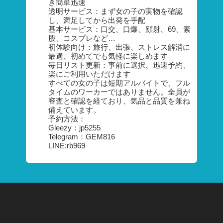
き簡単迅速
透明サービス：まず女の子の実物を確認
し、満足してから出発を手配
基本サービス：口交、口爆、顔射、69、素
股、コスプレなど…
初体験向け：旅行、出張、ストレス解消に
最適、初めてでも気軽に楽しめます
毎日リスト更新：事前に選択、迅速予約、
楽にご利用いただけます
すべての女の子は短期アルバイトで、フル
タイムのワーカーではありません。全員が
審査と確認を経ており、気品と品質を兼ね
備えています。
予約方法：
Gleezy：jp5255
Telegram：GEM816
LINE:rb969