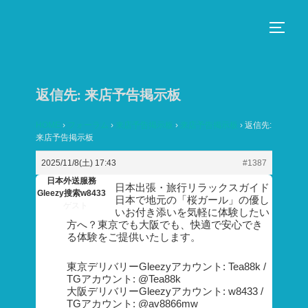
コ
ン
サイド
テ
ン
ツ
返信先: 来店予告掲示板
へ
ス
HOME
›
フォーラム
›
来店予告掲示板
›
来店予告掲示板
›
返信先:
来店予告掲示板
キ
ッ
2025/11/8(土) 17:43
#1387
プ
日本外送服務
日本出張・旅行リラックスガイド
Gleezy搜索w8433
日本で地元の「桜ガール」の優し
ゲスト
いお付き添いを気軽に体験したい
方へ？東京でも大阪でも、快適で安心でき
る体験をご提供いたします。
東京デリバリーGleezyアカウント: Tea88k /
TGアカウント: @Tea88k
大阪デリバリーGleezyアカウント: w8433 /
TGアカウント: @av8866mw