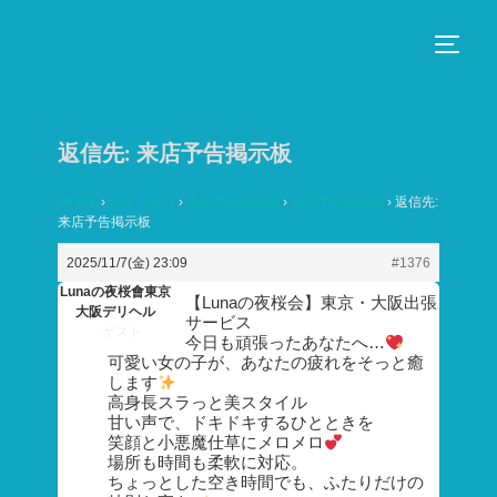
コ
ン
サイド
テ
ン
ツ
返信先: 来店予告掲示板
へ
ス
HOME
›
フォーラム
›
来店予告掲示板
›
来店予告掲示板
›
返信先:
来店予告掲示板
キ
ッ
2025/11/7(金) 23:09
#1376
プ
Lunaの夜桜會東京
【Lunaの夜桜会】東京・大阪出張
大阪デリヘル
サービス
ゲスト
今日も頑張ったあなたへ…
可愛い女の子が、あなたの疲れをそっと癒
します
高身長スラっと美スタイル
甘い声で、ドキドキするひとときを
笑顔と小悪魔仕草にメロメロ
場所も時間も柔軟に対応。
ちょっとした空き時間でも、ふたりだけの