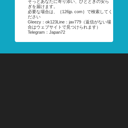
そっとあなたに寄り添い、ひとときの安ら
ぎを届けます。
必要な場合は、｛126jp. com｝で検索してく
ださい
Gleezy：ok123Line：jav779（返信がない場
合はウェブサイトで見つけられます）
Telegram：Japan72