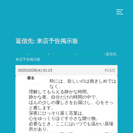
コ
ン
サイド
テ
ン
ツ
返信先: 来店予告掲示板
へ
ス
HOME
›
フォーラム
›
来店予告掲示板
›
来店予告掲示板
›
返信先:
来店予告掲示板
キ
ッ
2025/10/28(火) 01:23
#1322
プ
匿名
時には、欲しいのは抱きしめでは
ゲスト
なく、
理解してもらえる静かな時間。
静かな夜、自分だけの時間の中で、
ほんの少しの優しさをお届けし、心をそっ
と癒します。
深夜にひっそり届く言葉は、
心をゆっくりほぐす小さな贈り物。
必要なとき、ここにはいつでも温かい居場
所があり、