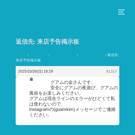
コ
ン
サイド
テ
ン
ツ
返信先: 来店予告掲示板
へ
ス
HOME
›
フォーラム
›
来店予告掲示板
›
来店予告掲示板
›
返信先:
来店予告掲示板
キ
ッ
2025/10/26(日) 16:29
#1317
プ
金
グアムの金さんです。
ゲスト
安全にグアムの夜遊び、グアムの
風俗をお楽しみください。
グアムは現在ラインのエラーがひどくて私
は使わないので、
Instagramの(guamkim)メッセージでご連絡
ください。